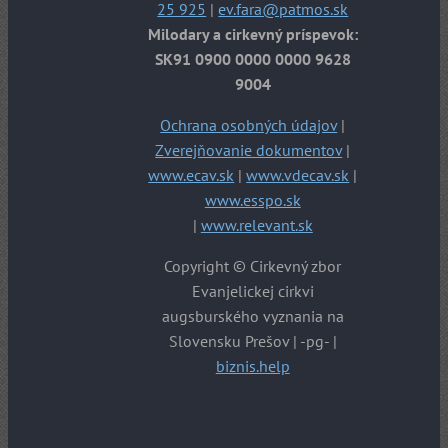
25 925
|
ev.fara@patmos.sk
Milodary a cirkevný príspevok:
SK91 0900 0000 0000 9628
9004
Ochrana osobných údajov
|
Zverejňovanie dokumentov
|
www.ecav.sk
|
www.vdecav.sk
|
www.esspo.sk
|
www.relevant.sk
Copyright © Cirkevný zbor
Evanjelickej cirkvi
augsburského vyznania na
Slovensku Prešov | -pg- |
biznis.help