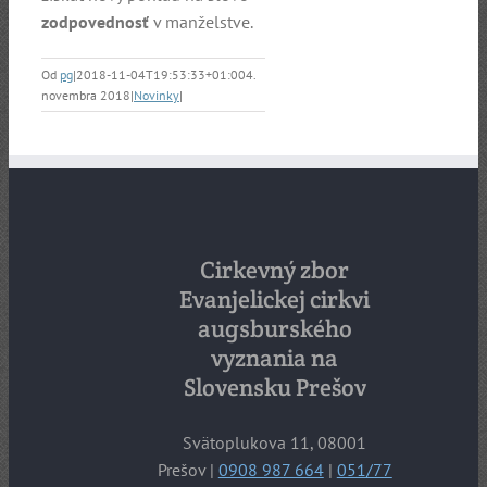
zodpovednosť
v manželstve.
Od
pg
|
2018-11-04T19:53:33+01:00
4.
novembra 2018
|
Novinky
|
Cirkevný zbor
Evanjelickej cirkvi
augsburského
vyznania na
Slovensku Prešov
Svätoplukova 11, 08001
Prešov |
0908 987 664
|
051/77