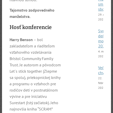
smíšený
sbor
Tajomstvo zodpovedného
29. marca
manželstva.
2025
Hosť konferencie
Svetový
deň
Harry Benson
– bol
modliti
2025
zakladateľom a riaditeľom
4. marca
vzťahového vzdelávania
2025
Bristol Commun
ity Family
Trust. Je autorom a pôvodcom
Večer
Let´s stick together (Zlepme
chvál
sa spolu), priekopníckej knihy
22.
februára
a programu o vzťahoch pre
2025
rodičov detí v postnatálnom
vývine a pre iniciatívu
Surestart (Istý začiatok). Jeho
najnovšia kniha “SCRAM”