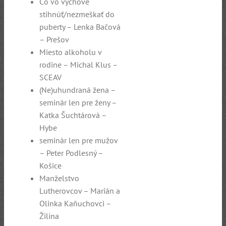
Čo vo výchove
stihnúť/nezmeškať do
puberty – Lenka Bačová
– Prešov
Miesto alkoholu v
rodine – Michal Klus –
SCEAV
(Ne)uhundraná žena –
seminár len pre ženy –
Katka Šuchtárová –
Hybe
seminár len pre mužov
– Peter Podlesný –
Košice
Manželstvo
Lutherovcov – Marián a
Olinka Kaňuchovci –
Žilina