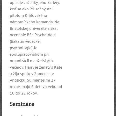
opisuje začiatky jeho kariéry,
keď sa ako 21-ročný stal
pilotom Kráľovského
námorníckeho komanda. Na
Bristolskej univerzite získal
ocenenie BSc Psychológie
(Bakalár vedeckej
psychológie). Je
spolupracovníkom pri
organizácii manželských
večerov. Harry je ženatý s Kate
a žijú spolu v Somerset v
Anglicku. Sú manželmi 27
rokov, majú 6 detí vo veku od
10 do 22 rokov.
Semináre