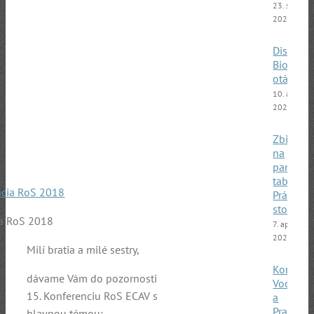
23. septem
2025
Diskusia
Bioetick
otázky
10. apríla
2025
Zbierka
na
pamätn
tabuľu
Prázdna
stolička
ia RoS 2018
7. apríla
2025
Milí bratia a milé sestry,
Koncert
dávame Vám do pozornosti
Vocals
15. Konferenciu RoS ECAV s
a
Pražský
hlavnou témou: