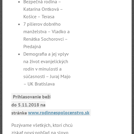
Bezpečná rodina –
Katarína Ontková –
Košice – Terasa
7 pilierov dobrého
manželstva – Vladko a
Renátka Sochorovci –
Predajná
Demografia a jej vplyv
na život evanjelických
rodín v minulosti a
súčasnosti – Juraj Majo
– UK Bratislava
Prihlasovanie beží
do 5.11.2018 na
stránke
www.rodinnespolocenstvo.sk
Pozývame všetkých, ktorí chcú
získať nový pohľad na slovo