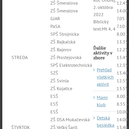
ZŠ Šmeralova
12.45
2. októbra
ZŠ Šmeralova
14.00
2022
GJAR
7.05 –
Biblický
PaSA
7.10 –
text:Mt 4, 4
SPŠ Strojnícka
8.00 –
ZŠ Bajkalská
13.35
Ďalšie
ZŠ Bajerov
12.25
aktivity v
STREDA
ZŠ Prostejovská
13.45
zbore
SPŠ Elektrotechnická
12.35
Prehľad
SZŠ
13.40
všetkých
ZŠ Svinia
12.55
aktivít
ZŠ Kojatice
13.55
ESŠ
8.00 –
Mami
ESŠ
8.55 –
klub
ESŠ
10.00
Detská
ZŠ DSA Mukačevská
14.00
besiedka
ŠTVRTOK
ZŠ Veľký Šariš
13.40