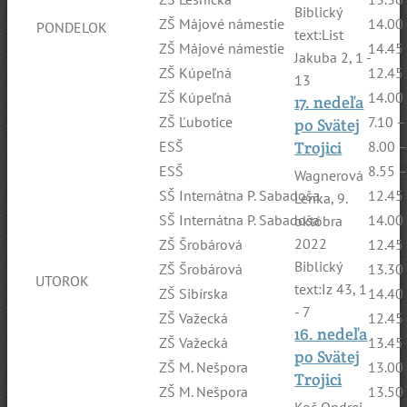
Biblický
ZŠ Májové námestie
14.00
PONDELOK
text:List
ZŠ Májové námestie
14.45
Jakuba 2, 1 -
ZŠ Kúpeľná
12.45
13
ZŠ Kúpeľná
14.00
17. nedeľa
ZŠ Ľubotice
7.10 –
po Svätej
Trojici
ESŠ
8.00 –
ESŠ
8.55 –
Wagnerová
SŠ Internátna P. Sabadoša
12.45
Lenka
,
9.
SŠ Internátna P. Sabadoša
14.00
októbra
2022
ZŠ Šrobárová
12.45
Biblický
ZŠ Šrobárová
13.30
UTOROK
text:Iz 43, 1
ZŠ Sibírska
14.40
- 7
ZŠ Važecká
12.45
16. nedeľa
ZŠ Važecká
13.45
po Svätej
ZŠ M. Nešpora
13.00
Trojici
ZŠ M. Nešpora
13.50
Koč Ondrej
,