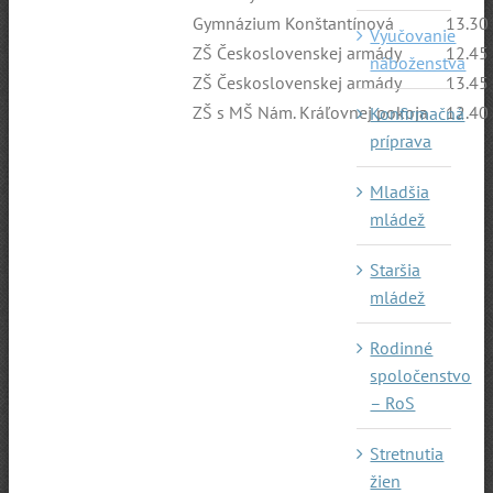
Gymnázium Konštantínová
13.30
Vyučovanie
ZŠ Československej armády
12.45
náboženstva
ZŠ Československej armády
13.45
ZŠ s MŠ Nám. Kráľovnej pokoja
12.40
Konfirmačná
príprava
Mladšia
mládež
Staršia
mládež
Rodinné
spoločenstvo
– RoS
Stretnutia
žien