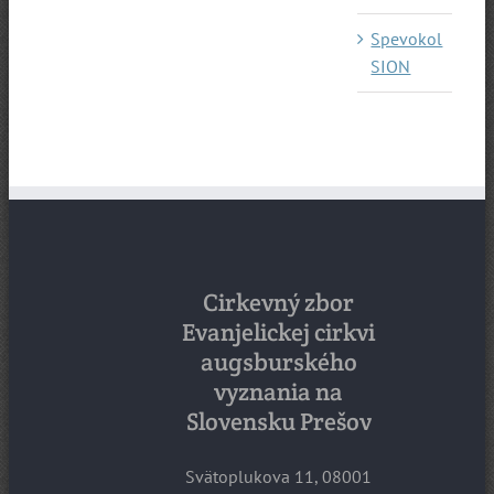
Spevokol
SION
Cirkevný zbor
Evanjelickej cirkvi
augsburského
vyznania na
Slovensku Prešov
Svätoplukova 11, 08001