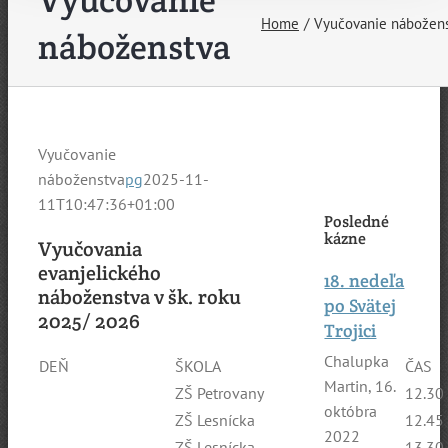
Vyučovanie
Home
Vyučovanie nábožen
náboženstva
Vyučovanie
náboženstva
pg
2025-11-
11T10:47:36+01:00
Posledné
kázne
Vyučovania
evanjelického
18. nedeľa
náboženstva v šk. roku
po Svätej
2025/ 2026
Trojici
Chalupka
DEŇ
ŠKOLA
ČAS
Martin
,
16.
ZŠ Petrovany
12.30
októbra
ZŠ Lesnícka
12.45
2022
ZŠ Lesnícka
13.30