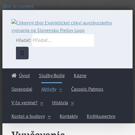
Skip to content
Hľadať:
Úvod
Služby Božie
Kázne
Spravodaj
Aktivity
Časopis Patmos
V čo veríme?
História
Kostol a budovy
Kontakty
Kníhkupectvo