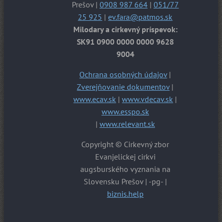
Prešov |
0908 987 664
|
051/77
25 925
|
ev.fara@patmos.sk
Milodary a cirkevný príspevok:
SK91 0900 0000 0000 9628
9004
Ochrana osobných údajov
|
Zverejňovanie dokumentov
|
www.ecav.sk
|
www.vdecav.sk
|
www.esspo.sk
|
www.relevant.sk
Copyright © Cirkevný zbor
Evanjelickej cirkvi
augsburského vyznania na
Slovensku Prešov | -pg- |
biznis.help