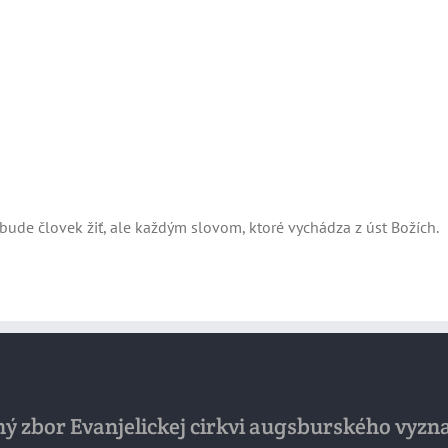
ude človek žiť, ale každým slovom, ktoré vychádza z úst Božích.
ý zbor Evanjelickej cirkvi augsburského vyzn