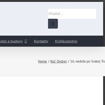
Hľadať:
stol a budovy
Kontakty
Kníhkupectvo
Home
Koč Ondrej
16. nedeľa po Svätej Tro