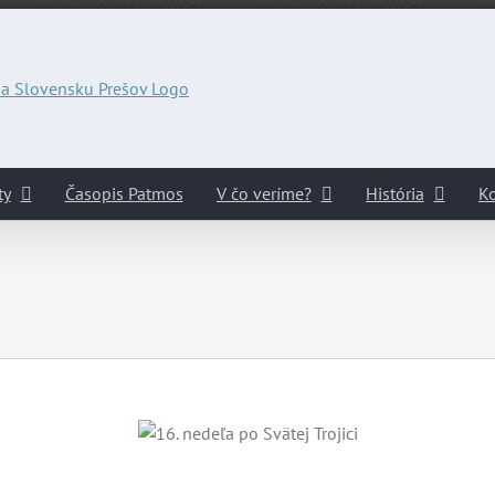
ty
Časopis Patmos
V čo veríme?
História
Ko