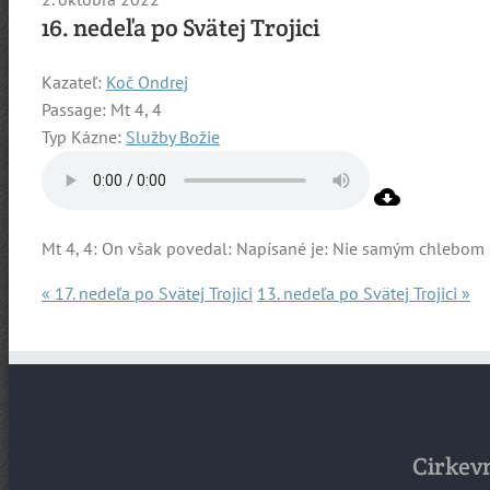
16. nedeľa po Svätej Trojici
Kazateľ:
Koč Ondrej
Passage:
Mt 4, 4
Typ Kázne:
Služby Božie
Mt 4, 4: On však povedal: Napísané je: Nie samým chlebom b
« 17. nedeľa po Svätej Trojici
13. nedeľa po Svätej Trojici »
Cirkevn