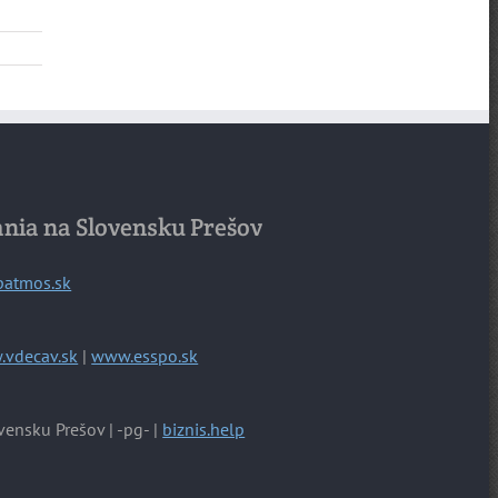
ania na Slovensku Prešov
patmos.sk
vdecav.sk
|
www.esspo.sk
vensku Prešov | -pg- |
biznis.help