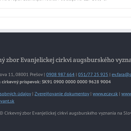
ý zbor Evanjelickej cirkvi augsburského vyzn
ova 11, 08001 Prešov |
0908 987 664
|
051/77 25 925
|
ev.fara@
a cirkevný príspevok: SK91 0900 0000 0000 9628 9004
sobných údajov
|
Zverejňovanie dokumentov
|
www.ecav.sk
|
www.
vant.sk
© Cirkevný zbor Evanjelickej cirkvi augsburského vyznania na Slo