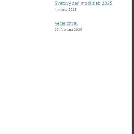
Svetový deň modlitieb 2025
4. marca 2025
Večer chvál
22. februára 2025