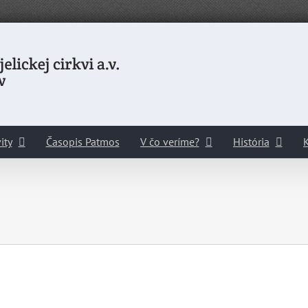
ity
Časopis Patmos
V čo veríme?
História
K