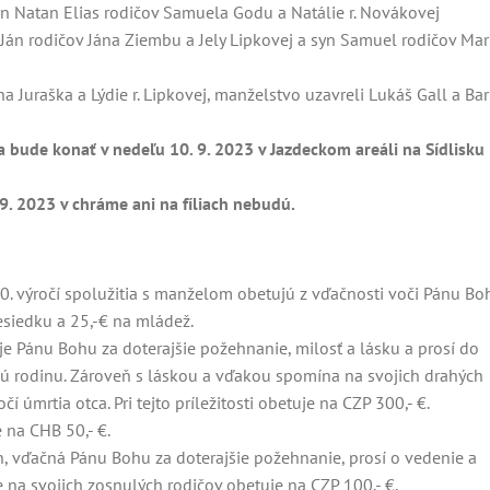
n Natan Elias rodičov Samuela Godu a Natálie r. Novákovej
Ján rodičov Jána Ziembu a Jely Lipkovej a syn Samuel rodičov Mar
Juraška a Lýdie r. Lipkovej, manželstvo uzavreli Lukáš Gall a Ba
 bude konať v nedeľu 10. 9. 2023 v Jazdeckom areáli na Sídlisku I
9. 2023 v chráme ani na fíliach nebudú.
30. výročí spolužitia s manželom obetujú z vďačnosti voči Pánu Bo
esiedku a 25,-€ na mládež.
e Pánu Bohu za doterajšie požehnanie, milosť a lásku a prosí do
elú rodinu. Zároveň s láskou a vďakou spomína na svojich drahých
í úmrtia otca. Pri tejto príležitosti obetuje na CZP 300,- €.
 na CHB 50,- €.
ín, vďačná Pánu Bohu za doterajšie požehnanie, prosí o vedenie a
 na svojich zosnulých rodičov obetuje na CZP 100,- €.