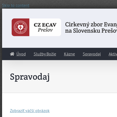
Skip to content
Úvod
Služby Božie
Kázne
Spravodaj
Aktiv
Spravodaj
Zobraziť väčší obrázok