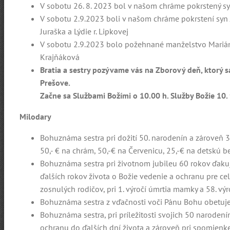
V sobotu 26. 8. 2023 bol v našom chráme pokrstený sy
V sobotu 2.9.2023 boli v našom chráme pokrstení syn 
Juraška a Lýdie r. Lipkovej
V sobotu 2.9.2023 bolo požehnané manželstvo Mariána 
Krajňáková
Bratia a sestry pozývame vás na Zborový deň, ktorý sa
Prešove.
Začne sa Službami Božími o 10.00 h. Služby Božie 10. 
Milodary
Bohuznáma sestra pri dožití 50. narodenín a zároveň 
50,- € na chrám, 50,-€ na Červenicu, 25,-€ na detskú b
Bohuznáma sestra pri životnom jubileu 60 rokov ďakuj
ďalších rokov života o Božie vedenie a ochranu pre c
zosnulých rodičov, pri 1. výročí úmrtia mamky a 58. výroč
Bohuznáma sestra z vďačnosti voči Pánu Bohu obetuje
Bohuznáma sestra, pri príležitosti svojich 50 naroden
ochranu do ďalších dní života a zároveň pri spomienke