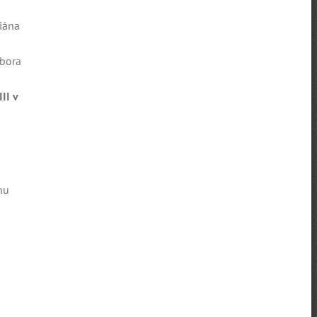
iána
rbora
II v
hu