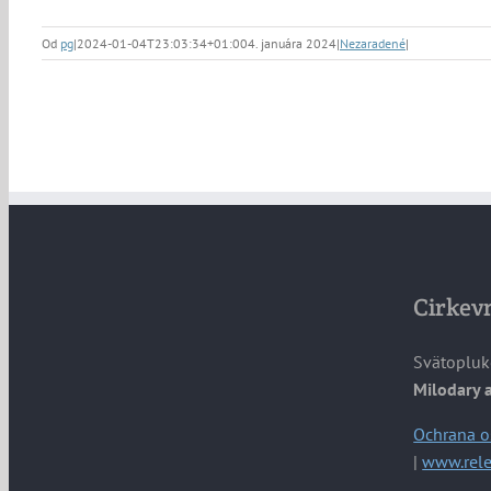
Od
pg
|
2024-01-04T23:03:34+01:00
4. januára 2024
|
Nezaradené
|
Cirkevn
Svätopluk
Milodary 
Ochrana o
|
www.rele