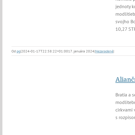
jednoty k
modlitieb
svojho Bo
10,27 STR
Od
pg
|
2024-01-17T22:58:22+01:00
17. januára 2024
|
Nezaradené
|
Alianč
Bratia a 
modlitebn
cirkvami 
s rozpiso