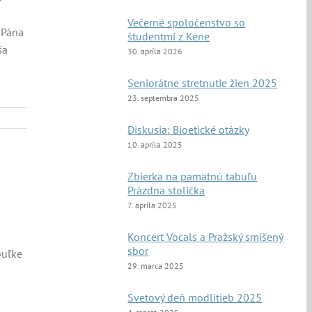
Večerné spoločenstvo so
 Pána
študentmi z Kene
ša
30. apríla 2026
Seniorátne stretnutie žien 2025
23. septembra 2025
Diskusia: Bioetické otázky
10. apríla 2025
Zbierka na pamätnú tabuľu
Prázdna stolička
7. apríla 2025
Koncert Vocals a Pražský smíšený
sbor
buľke
29. marca 2025
Svetový deň modlitieb 2025