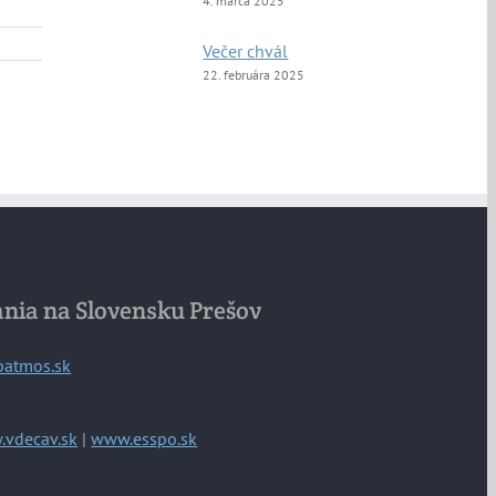
4. marca 2025
Večer chvál
22. februára 2025
ania na Slovensku Prešov
patmos.sk
vdecav.sk
|
www.esspo.sk