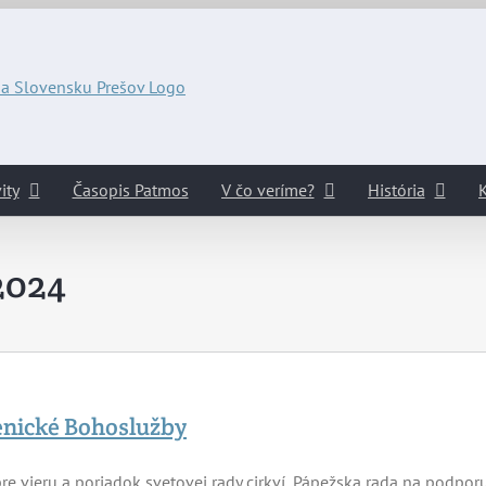
ity
Časopis Patmos
V čo veríme?
História
K
2024
nické Bohoslužby
re vieru a poriadok svetovej rady cirkví, Pápežska rada na podpor