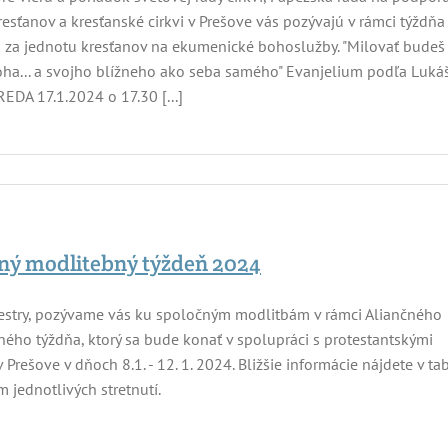
resťanov a kresťanské cirkvi v Prešove vás pozývajú v rámci týždňa
 za jednotu kresťanov na ekumenické bohoslužby. "Milovať budeš
ha... a svojho blížneho ako seba samého" Evanjelium podľa Luká
EDA 17.1.2024 o 17.30 [...]
ný modlitebný týždeň 2024
sestry, pozývame vás ku spoločným modlitbám v rámci Aliančného
ého týždňa, ktorý sa bude konať v spolupráci s protestantskými
v Prešove v dňoch 8.1. - 12. 1. 2024. Bližšie informácie nájdete v ta
m jednotlivých stretnutí.