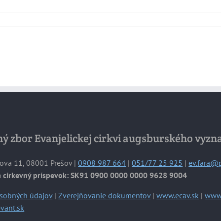
ý zbor Evanjelickej cirkvi augsburského vyzn
ova 11, 08001 Prešov |
0908 987 664
|
051/77 25 925
|
ev.fara@
a cirkevný príspevok: SK91 0900 0000 0000 9628 9004
sobných údajov
|
Zverejňovanie dokumentov
|
www.ecav.sk
|
www.
vant.sk