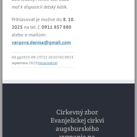
mať k dispozícii detský kútik.
Prihlasovať je možné do
8. 10.
2025
na tel. č.
0911 857 880
alebo e-mailom:
vargova.denisa@gmail.com
Od
pg
|
2025-09-23T22:20:02+02:00
23.
septembra 2025
|
Nezaradené
|
Cirkevný zbor
Evanjelickej cirkvi
augsburského
vyznania na