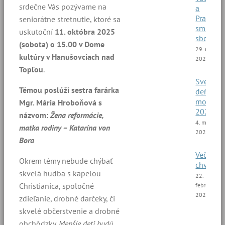
srdečne Vás pozývame na
a
Pražský
seniorátne stretnutie, ktoré sa
smíšený
uskutoční
11. októbra 2025
sbor
(sobota) o 15.00 v Dome
29. marca
kultúry v Hanušovciach nad
2025
Topľou
.
Svetový
Témou poslúži sestra farárka
deň
modliti
Mgr. Mária Hroboňová s
2025
názvom:
Žena reformácie,
4. marca
matka rodiny – Katarína von
2025
Bora
Večer
Okrem témy nebude chýbať
chvál
skvelá hudba s kapelou
22.
Christianica, spoločné
februára
2025
zdieľanie, drobné darčeky, či
skvelé občerstvenie a drobné
obchôdzky.
Menšie deti budú