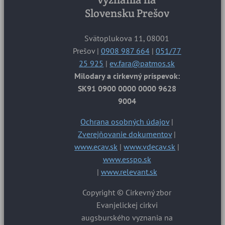
Slovensku Prešov
Svätoplukova 11, 08001
Prešov |
0908 987 664
|
051/77
25 925
|
ev.fara@patmos.sk
Milodary a cirkevný príspevok:
SK91 0900 0000 0000 9628
9004
Ochrana osobných údajov
|
Zverejňovanie dokumentov
|
www.ecav.sk
|
www.vdecav.sk
|
www.esspo.sk
|
www.relevant.sk
Copyright © Cirkevný zbor
Evanjelickej cirkvi
augsburského vyznania na