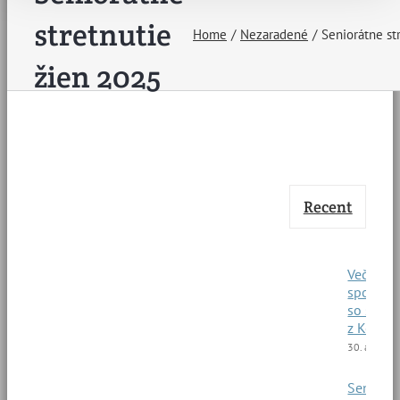
stretnutie
Home
Nezaradené
Seniorátne st
žien 2025
Recent
Večerné
spoloče
so štud
z Kene
30. apríla 
Seniorá