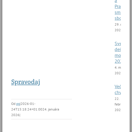
a
Pražský
smíšený
sbor
29. marca
2025
Svetový
deň
modliti
2025
4. marca
2025
Spravodaj
Večer
chvál
22.
Od
pg
|
2026-01-
februára
24T15:18:24+01:00
24. januára
2025
2026
|