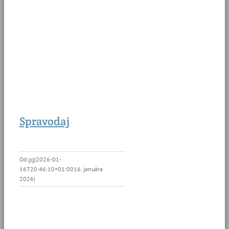
Spravodaj
Od
pg
|
2026-01-
16T20:46:10+01:00
16. januára
2026
|