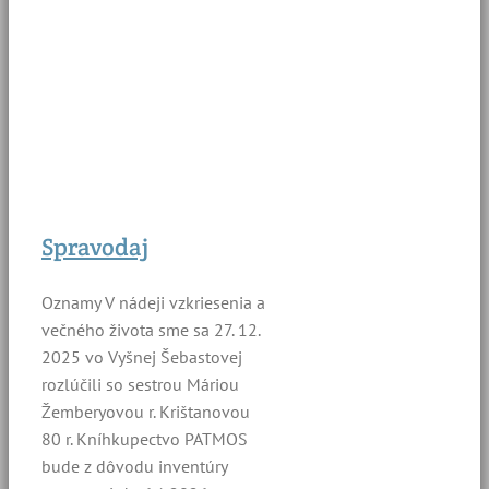
Spravodaj
Oznamy V nádeji vzkriesenia a
večného života sme sa 27. 12.
2025 vo Vyšnej Šebastovej
rozlúčili so sestrou Máriou
Žemberyovou r. Krištanovou
80 r. Kníhkupectvo PATMOS
bude z dôvodu inventúry