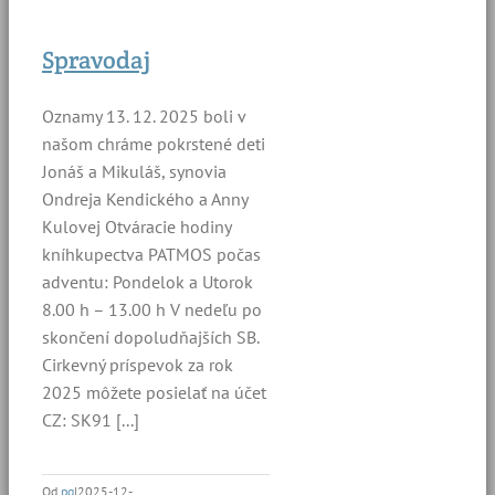
Spravodaj
Oznamy 13. 12. 2025 boli v
našom chráme pokrstené deti
Jonáš a Mikuláš, synovia
Ondreja Kendického a Anny
Kulovej Otváracie hodiny
kníhkupectva PATMOS počas
adventu: Pondelok a Utorok
8.00 h – 13.00 h V nedeľu po
skončení dopoludňajších SB.
Cirkevný príspevok za rok
2025 môžete posielať na účet
CZ: SK91 [...]
Od
pg
|
2025-12-