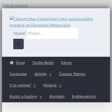
Skip to content
Hľadať:
Úvod
Služby Božie
Kázne
Spravodaj
Aktivity
Časopis Patmos
V čo veríme?
História
Kostol a budovy
Kontakty
Kníhkupectvo