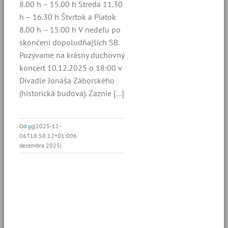
8.00 h – 15.00 h Streda 11.30
h – 16.30 h Štvrtok a Piatok
8.00 h – 15.00 h V nedeľu po
skončení dopoludňajších SB.
Pozývame na krásny duchovný
koncert 10.12.2025 o 18:00 v
Divadle Jonáša Záborského
(historická budova). Zaznie [...]
Od
pg
|
2025-12-
06T18:50:12+01:00
6.
decembra 2025
|