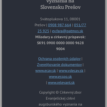
vyznania na
Slovensku Prešov
Svätoplukova 11, 08001
Prešov |
0908 987 664
|
051/77
25 925
|
ev.fara@patmos.sk
Milodary a cirkevný príspevok:
SK91 0900 0000 0000 9628
9004
Ochrana osobných údajov
|
Zverejňovanie dokumentov
|
www.ecav.sk
|
www.vdecav.sk
|
www.esspo.sk
|
www.relevant.sk
Copyright © Cirkevný zbor
Evanjelickej cirkvi
augsburského vyznania na