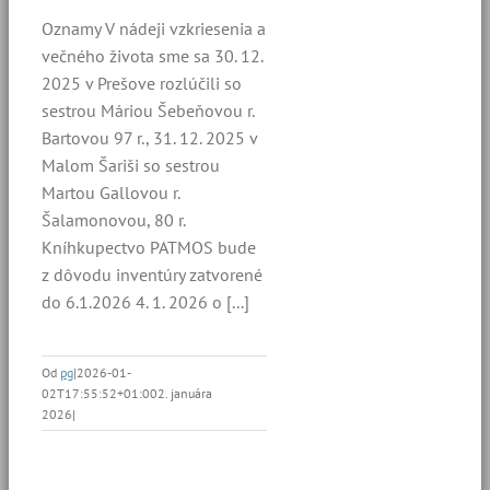
Oznamy V nádeji vzkriesenia a
večného života sme sa 30. 12.
2025 v Prešove rozlúčili so
sestrou Máriou Šebeňovou r.
Bartovou 97 r., 31. 12. 2025 v
Malom Šariši so sestrou
Martou Gallovou r.
Šalamonovou, 80 r.
Kníhkupectvo PATMOS bude
z dôvodu inventúry zatvorené
do 6.1.2026 4. 1. 2026 o [...]
Od
pg
|
2026-01-
02T17:55:52+01:00
2. januára
2026
|