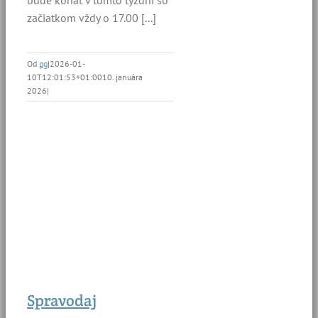
bude konať v tomto týždni so
začiatkom vždy o 17.00 [...]
Od
pg
|
2026-01-
10T12:01:53+01:00
10. januára
2026
|
Spravodaj