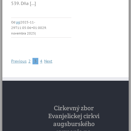
539. Dňa [...]
Od
pg
|
2025-11-
29T11:05:06+01:00
29.
novembra 2025
|
Previous
2
3
4
Next
Cirkevný zbor
Evanjelickej cirkvi
augsburského