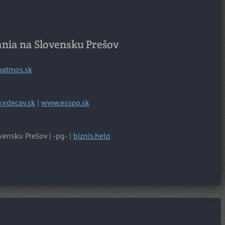
ania na Slovensku Prešov
patmos.sk
vdecav.sk
|
www.esspo.sk
vensku Prešov | -pg- |
biznis.help