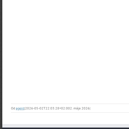
Od
agent
|
2026-05-02T22:03:28+02:00
2. mája 2026
|