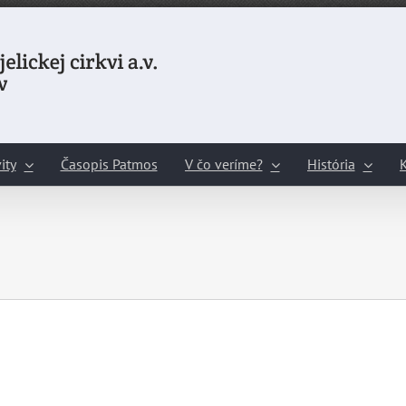
ity
Časopis Patmos
V čo veríme?
História
K