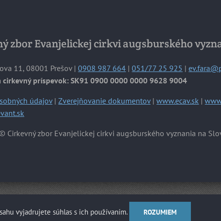
ý zbor Evanjelickej cirkvi augsburského vyzn
ova 11, 08001 Prešov |
0908 987 664
|
051/77 25 925
|
ev.fara@
a cirkevný príspevok: SK91 0900 0000 0000 9628 9004
sobných údajov
|
Zverejňovanie dokumentov
|
www.ecav.sk
|
www.
vant.sk
© Cirkevný zbor Evanjelickej cirkvi augsburského vyznania na Slo
sahu vyjadrujete súhlas s ich používaním.
ROZUMIEM