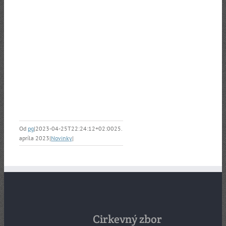
Od
pg
|
2023-04-25T22:24:12+02:00
25.
apríla 2023
|
Novinky
|
Cirkevný zbor