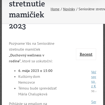
stretnutie
Home
Novinky
Seniorátne stret
mamičiek
2023
Pozývame Vás na Seniorátne
stretnutie mamičiek
Recent
„Duchovný wellness v
rodine“
, ktoré sa uskutoční:
6. mája 2023 o 15:00
Večerné
Kultúrny dom
spoloče
so štud
Nemcovce
z Kene
Témou bude sprevádzať
30. apríla 
Mária Chalupková
Seniorá
Prihláste sa emailom na