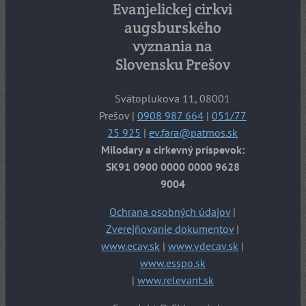
Evanjelickej cirkvi
augsburského
vyznania na
Slovensku Prešov
Svätoplukova 11, 08001
Prešov |
0908 987 664
|
051/77
25 925
|
ev.fara@patmos.sk
Milodary a cirkevný príspevok:
SK91 0900 0000 0000 9628
9004
Ochrana osobných údajov
|
Zverejňovanie dokumentov
|
www.ecav.sk
|
www.vdecav.sk
|
www.esspo.sk
|
www.relevant.sk