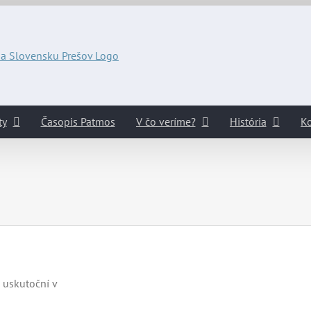
ty
Časopis Patmos
V čo veríme?
História
Ko
 uskutoční v