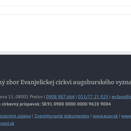
ý zbor Evanjelickej cirkvi augsburského vyzn
ova 11, 08001 Prešov |
0908 987 664
|
051/77 25 925
|
ev.fara@
a cirkevný príspevok: SK91 0900 0000 0000 9628 9004
sobných údajov
|
Zverejňovanie dokumentov
|
www.ecav.sk
|
www.
vant.sk