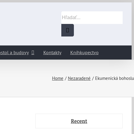
Hľadať:
stol a budovy
Kontakty
Kníhkupectvo
Home
Nezaradené
Ekumenická bohosl
Recent