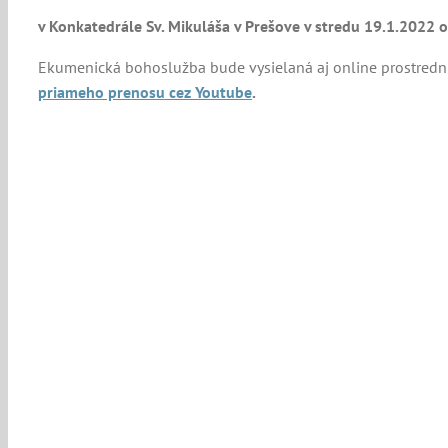
v Konkatedrále Sv. Mikuláša v Prešove v stredu 19.1.2022 o
Ekumenická bohoslužba bude vysielaná aj online prostred
priameho prenosu cez Youtube
.