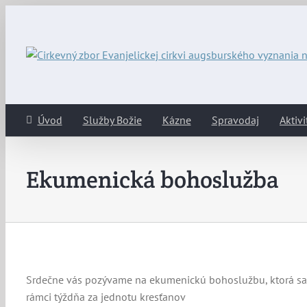
Skip
to
content
Úvod
Služby Božie
Kázne
Spravodaj
Aktivi
Ekumenická bohoslužba
Srdečne vás pozývame na ekumenickú bohoslužbu, ktorá sa
rámci týždňa za jednotu kresťanov