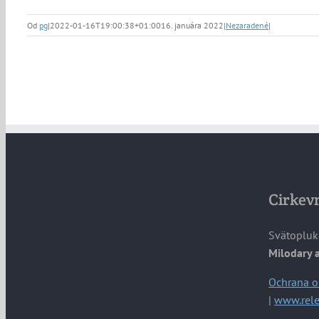
Od
pg
|
2022-01-16T19:00:38+01:00
16. januára 2022
|
Nezaradené
|
Cirkevn
Svätopluk
Milodary 
Ochrana o
|
www.rele