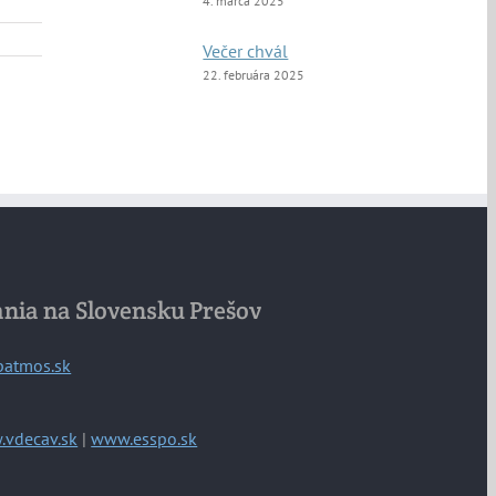
4. marca 2025
Večer chvál
22. februára 2025
ania na Slovensku Prešov
patmos.sk
vdecav.sk
|
www.esspo.sk