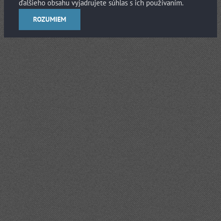
ďalšieho obsahu vyjadrujete súhlas s ich používaním.
ROZUMIEM