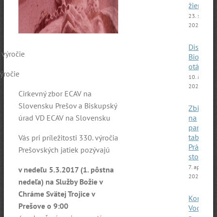
žien 20
23. septem
2025
Diskusia
Bioetick
otázky
výročie
10. apríla
2025
Cirkevný zbor ECAV na
Slovensku Prešov a Biskupský
Zbierka
úrad VD ECAV na Slovensku
na
pamätn
tabuľu
Vás pri príležitosti 330. výročia
Prázdna
Prešovských jatiek pozývajú
stolička
7. apríla
v nedeľu 5.3.2017 (1. pôstna
2025
nedeľa) na Služby Božie v
Chráme Svätej Trojice v
Koncert
Prešove o 9:00
Vocals