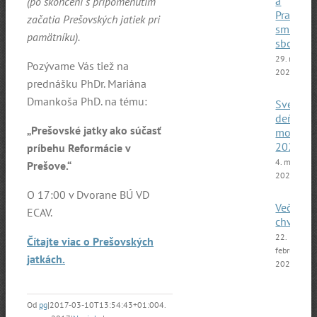
a
(po skončení s pripomenutím
Pražský
začatia Prešovských jatiek pri
smíšený
pamätníku).
sbor
29. marca
Pozývame Vás tiež na
2025
prednášku PhDr. Mariána
Dmankoša PhD. na tému:
Svetový
deň
„Prešovské jatky ako súčasť
modliti
2025
príbehu Reformácie v
4. marca
Prešove.“
2025
O 17:00 v Dvorane BÚ VD
Večer
ECAV.
chvál
22.
Čítajte viac o Prešovských
februára
jatkách.
2025
Od
pg
|
2017-03-10T13:54:43+01:00
4.