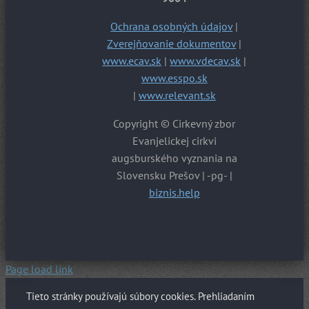
Ochrana osobných údajov
|
Zverejňovanie dokumentov
|
www.ecav.sk
|
www.vdecav.sk
|
www.esspo.sk
|
www.relevant.sk
Copyright © Cirkevný zbor
Evanjelickej cirkvi
augsburského vyznania na
Slovensku Prešov | -pg- |
biznis.help
Page load link
Tieto stránky používajú súbory cookies. Prehliadaním