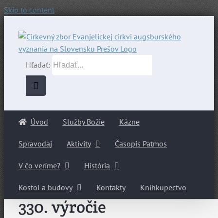
Skip to content
Hľadať:
Úvod
Služby Božie
Kázne
Spravodaj
Aktivity
Časopis Patmos
V čo veríme?
História
Kostol a budovy
Kontakty
Kníhkupectvo
330. výročie