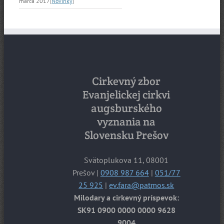
marca 2017
|
Novinky
|
Cirkevný zbor
Evanjelickej cirkvi
augsburského
vyznania na
Slovensku Prešov
Svätoplukova 11, 08001
Prešov |
0908 987 664
|
051/77
25 925
|
ev.fara@patmos.sk
Milodary a cirkevný príspevok:
SK91 0900 0000 0000 9628
9004