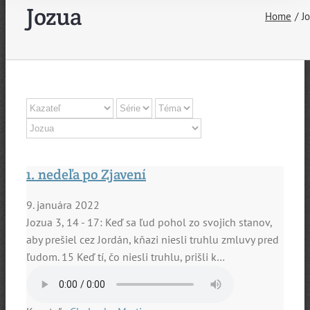
Jozua
Home
J
1. nedeľa po Zjavení
9. januára 2022
Jozua 3, 14 - 17: Keď sa ľud pohol zo svojich stanov,
aby prešiel cez Jordán, kňazi niesli truhlu zmluvy pred
ľudom. 15 Keď tí, čo niesli truhlu, prišli k…