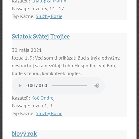
Kazateľ :
Chalupka Martin
Passage:
Jozua 3, 14 - 17
Typ Kázne:
Služby Božie
Sviatok Svätej Trojice
30. mája 2021
Jozua 1, 9: Veď som ti prikázal: Buď silný a odvážny,
nestrachuj sa a nezúfaj! Lebo Hospodin, tvoj Boh,
bude s tebou, kamkoľvek pôjdeš.
Kazateľ :
Koč Ondrej
Passage:
Jozua 1, 9
Typ Kázne:
Služby Božie
Nový rok