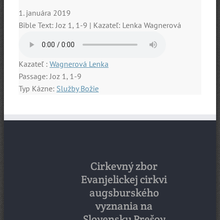
1. januára 2019
Bible Text: Joz 1, 1-9 | Kazateľ: Lenka Wagnerová
Kazateľ :
Wagnerová Lenka
Passage:
Joz 1, 1-9
Typ Kázne:
Služby Božie
Cirkevný zbor
Evanjelickej cirkvi
augsburského
vyznania na
Slovensku Prešov