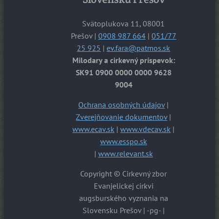
Svätoplukova 11, 08001
Prešov |
0908 987 664
|
051/77
25 925
|
ev.fara@patmos.sk
Milodary a cirkevný príspevok:
SK91 0900 0000 0000 9628
9004
Ochrana osobných údajov
|
Zverejňovanie dokumentov
|
www.ecav.sk
|
www.vdecav.sk
|
www.esspo.sk
|
www.relevant.sk
Copyright © Cirkevný zbor
Evanjelickej cirkvi
augsburského vyznania na
Slovensku Prešov | -pg- |