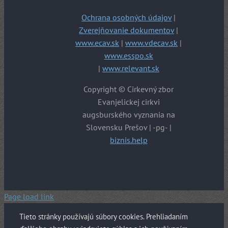
Ochrana osobných údajov
|
Zverejňovanie dokumentov
|
www.ecav.sk
|
www.vdecav.sk
|
www.esspo.sk
|
www.relevant.sk
Copyright © Cirkevný zbor
Evanjelickej cirkvi
augsburského vyznania na
Slovensku Prešov | -pg- |
biznis.help
Page load link
Tieto stránky používajú súbory cookies. Prehliadaním