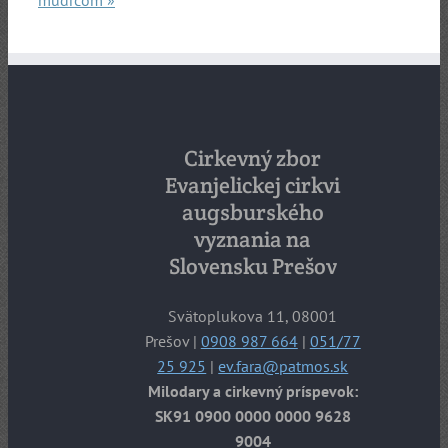
mudrcom »
Cirkevný zbor
Evanjelickej cirkvi
augsburského
vyznania na
Slovensku Prešov
Svätoplukova 11, 08001
Prešov |
0908 987 664
|
051/77
25 925
|
ev.fara@patmos.sk
Milodary a cirkevný príspevok:
SK91 0900 0000 0000 9628
9004