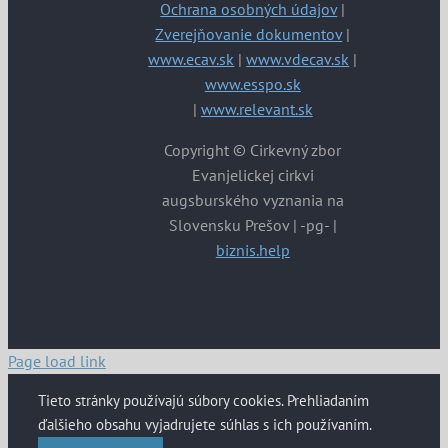
Ochrana osobných údajov
|
Zverejňovanie dokumentov
|
www.ecav.sk
|
www.vdecav.sk
|
www.esspo.sk
|
www.relevant.sk
Copyright © Cirkevný zbor
Evanjelickej cirkvi
augsburského vyznania na
Slovensku Prešov | -pg- |
biznis.help
Page load link
Tieto stránky používajú súbory cookies. Prehliadaním
ďalšieho obsahu vyjadrujete súhlas s ich používaním.