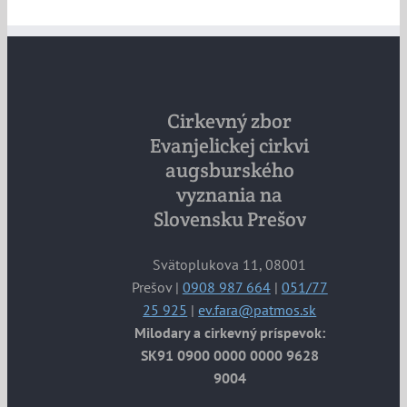
Cirkevný zbor
Evanjelickej cirkvi
augsburského
vyznania na
Slovensku Prešov
Svätoplukova 11, 08001
Prešov |
0908 987 664
|
051/77
25 925
|
ev.fara@patmos.sk
Milodary a cirkevný príspevok:
SK91 0900 0000 0000 9628
9004