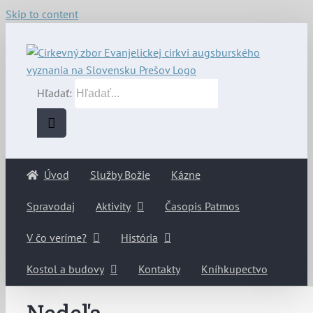
Skip to content
Hľadať:
Úvod
Služby Božie
Kázne
Spravodaj
Aktivity
Časopis Patmos
V čo veríme?
História
Kostol a budovy
Kontakty
Kníhkupectvo