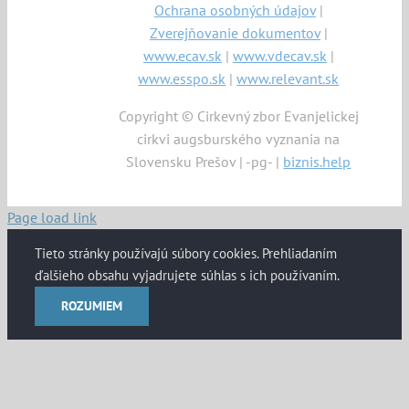
Ochrana osobných údajov
|
Zverejňovanie dokumentov
|
www.ecav.sk
|
www.vdecav.sk
|
www.esspo.sk
|
www.relevant.sk
Copyright © Cirkevný zbor Evanjelickej
cirkvi augsburského vyznania na
Slovensku Prešov | -pg- |
biznis.help
Page load link
Tieto stránky používajú súbory cookies. Prehliadaním
ďalšieho obsahu vyjadrujete súhlas s ich používaním.
ROZUMIEM