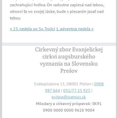
zachraňujúci hrdina. On radostne zaplesá nad tebou,
obnoví ťa vo svojej láske, bude s plesaním jasať nad
tebou
« 23. nedeľa po Sv. Trojici
1. adventná nedeľa »
Cirkevný zbor Evanjelickej
cirkvi augsburského
vyznania na Slovensku
Prešov
Svätoplukova 11, 08001 Prešov |
0908
987 664
|
051/77 25 925
|
ev.fara@patmos.sk
Milodary a cirkevný príspevok: SK91
0900 0000 0000 9628 9004