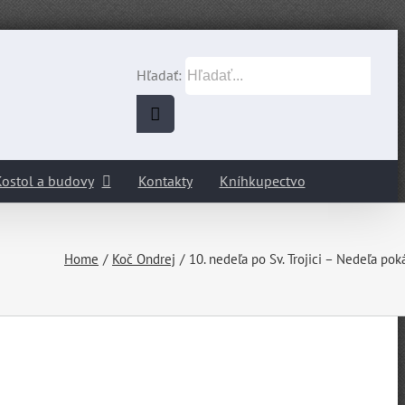
Hľadať:
ostol a budovy
Kontakty
Kníhkupectvo
Home
Koč Ondrej
10. nedeľa po Sv. Trojici – Nedeľa pok