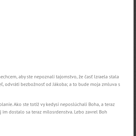
nechcem, aby ste nepoznali tajomstvo, že časť Izraela stala
teľ, odvráti bezbožnosť od Jákoba; a to bude moja zmluva s
lanie. Ako ste totiž vy kedysi neposlúchali Boha, a teraz
j im dostalo sa teraz milosrdenstva. Lebo zavrel Boh