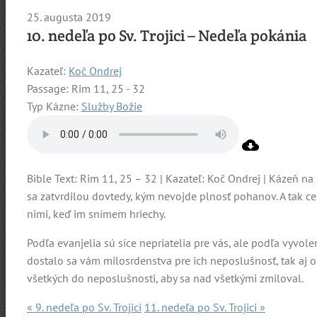
25. augusta 2019
10. nedeľa po Sv. Trojici – Nedeľa pokánia
Kazateľ:
Koč Ondrej
Passage:
Rim 11, 25 - 32
Typ Kázne:
Služby Božie
Bible Text: Rim 11, 25 – 32 | Kazateľ: Koč Ondrej | Kázeň na 
sa zatvrdilou dovtedy, kým nevojde plnosť pohanov. A tak ce
nimi, keď im snímem hriechy.
Podľa evanjelia sú síce nepriatelia pre vás, ale podľa vyvole
dostalo sa vám milosrdenstva pre ich neposlušnosť, tak aj on
všetkých do neposlušnosti, aby sa nad všetkými zmiloval.
« 9. nedeľa po Sv. Trojici
11. nedeľa po Sv. Trojici »