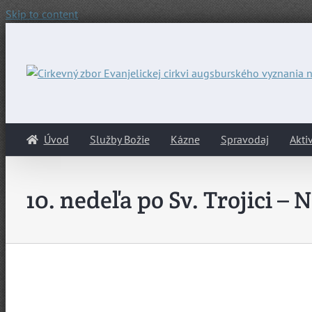
Skip to content
Úvod
Služby Božie
Kázne
Spravodaj
Aktiv
10. nedeľa po Sv. Trojici –