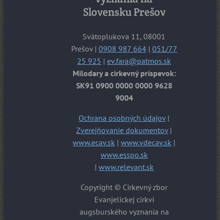
Slovensku Prešov
Svätoplukova 11, 08001
Prešov |
0908 987 664
|
051/77
25 925
|
ev.fara@patmos.sk
Milodary a cirkevný príspevok:
SK91 0900 0000 0000 9628
9004
Ochrana osobných údajov
|
Zverejňovanie dokumentov
|
www.ecav.sk
|
www.vdecav.sk
|
www.esspo.sk
|
www.relevant.sk
Copyright © Cirkevný zbor
Evanjelickej cirkvi
augsburského vyznania na