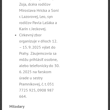
Zoja, dcéra rodičov
Miroslava Hricka a Soni
r. Lazorovej, Leo, syn
rodičov Pavla Lašáka a
Karin r. Jeckovej.
Cirkevný zbor
organizuje v dňoch 12.
– 15. 9. 2025 výlet do
Prahy. Záujemcovia sa
môžu prihlásiť osobne,
alebo telefonicky do 30.
6. 2025 na farskom
úrade u sestry
Pramníkovej, č. t. 051
7725 925, 0908 987
664.
Milodary