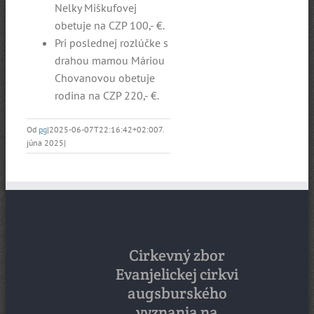
Nelky Miškufovej
obetuje na CZP 100,- €.
Pri poslednej rozlúčke s
drahou mamou Máriou
Chovanovou obetuje
rodina na CZP 220,- €.
Od
pg
|
2025-06-07T22:16:42+02:00
7.
júna 2025
|
Cirkevný zbor
Evanjelickej cirkvi
augsburského
vyznania na