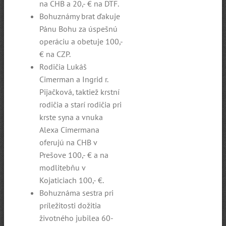
na CHB a 20,- € na DTF.
Bohuznámy brat ďakuje
Pánu Bohu za úspešnú
operáciu a obetuje 100,-
€ na CZP.
Rodičia Lukáš
Cimerman a Ingrid r.
Pijačková, taktiež krstní
rodičia a starí rodičia pri
krste syna a vnuka
Alexa Cimermana
oferujú na CHB v
Prešove 100,- € a na
modlitebňu v
Kojaticiach 100,- €.
Bohuznáma sestra pri
príležitosti dožitia
životného jubilea 60-