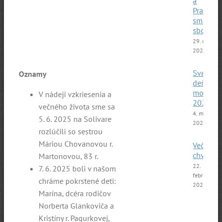
a
Pražský
smíšený
sbor
29. marca
2025
Svetový
Oznamy
deň
modliti
V nádeji vzkriesenia a
2025
večného života sme sa
4. marca
5. 6. 2025 na Solivare
2025
rozlúčili so sestrou
Máriou Chovanovou r.
Večer
chvál
Martonovou, 83 r.
22.
7. 6. 2025 boli v našom
februára
chráme pokrstené deti:
2025
Marína, dcéra rodičov
Norberta Glankoviča a
Kristíny r. Pagurkovej,