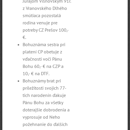
Jurajom Višňovským 91r.
z Vranovského Dlhého
smútiaca pozostalá
rodina venuje pre
potreby CZ Prešov 100,-
€.
Bohuznáma sestra pri
platení CP obetuje z
vďačnosti voči Pánu
Bohu 60,- € na CZP a
10,- € na DTF.
Bohuznámy brat pri
príležitosti svojich 77-
tich narodenín ďakuje
Pánu Bohu za všetky
doterajšie dobrodenia a
vyprosuje od Neho
požehnanie do ďalších