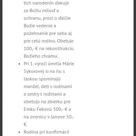
tich narodenín ďakuje
za Božiu milosť a
ochranu, prosí o ďalšie
Božie vedenie a
požehnanie pre seba aj
pre celú rodinu. Obetuje
100,- € na rekonštrukciu
Božieho chrámu.
Pri 1. výročí úmrtia Márie
Sykorovej si na ňu s
láskou spomínajú
manžel, deti s rodinami
a sestry s rodinami a
obetujú na zbierku pre
Emku Fekovú 500,- € a
na zvonicu v Janove 50,-
€.
Rodina pri konfirmácii