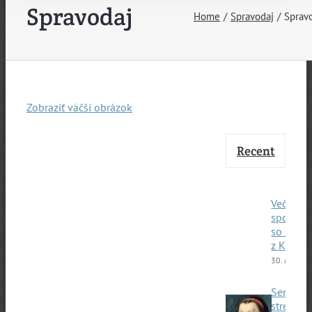
Spravodaj
Home
Spravodaj
Sprav
Zobraziť väčší obrázok
Recent
Večerné
spoloče
so štud
z Kene
30. apríla 
Seniorá
stretnuti