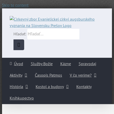
Skip to content
Hľadať:
Úvod
Služby Božie
Kázne
Spravodaj
Aktivity
Časopis Patmos
V čo veríme?
História
Kostol a budovy
Kontakty
Kníhkupectvo