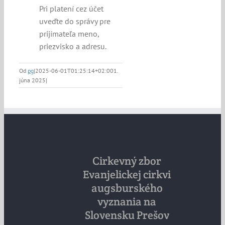
Pri platení cez účet
uveďte do správy pre
prijímateľa meno,
priezvisko a adresu.
Od
pg
|
2025-06-01T01:25:14+02:00
1.
júna 2025
|
Cirkevný zbor
Evanjelickej cirkvi
augsburského
vyznania na
Slovensku Prešov