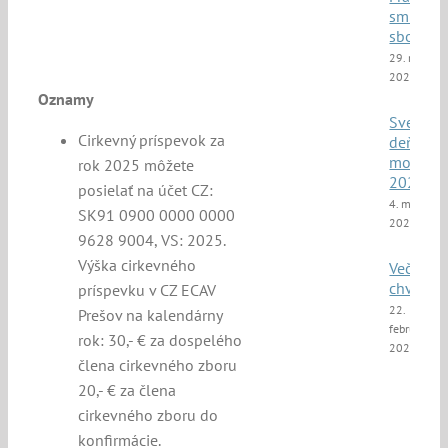
smíšený
sbor
29. marca
2025
Oznamy
Svetový
Cirkevný príspevok za
deň
modliti
rok 2025 môžete
2025
posielať na účet CZ:
4. marca
SK91 0900 0000 0000
2025
9628 9004, VS: 2025.
Výška cirkevného
Večer
chvál
príspevku v CZ ECAV
22.
Prešov na kalendárny
februára
rok: 30,- € za dospelého
2025
člena cirkevného zboru
20,- € za člena
cirkevného zboru do
konfirmácie.