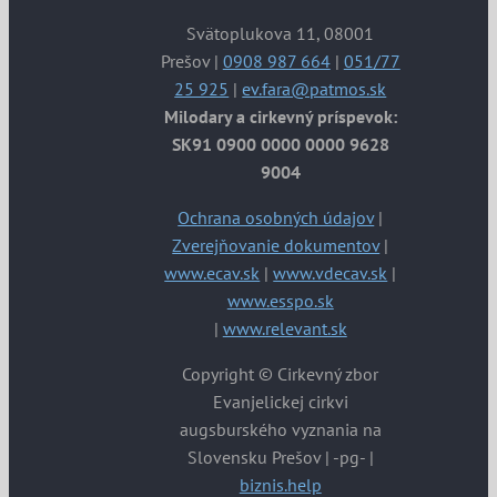
Svätoplukova 11, 08001
Prešov |
0908 987 664
|
051/77
25 925
|
ev.fara@patmos.sk
Milodary a cirkevný príspevok:
SK91 0900 0000 0000 9628
9004
Ochrana osobných údajov
|
Zverejňovanie dokumentov
|
www.ecav.sk
|
www.vdecav.sk
|
www.esspo.sk
|
www.relevant.sk
Copyright © Cirkevný zbor
Evanjelickej cirkvi
augsburského vyznania na
Slovensku Prešov | -pg- |
biznis.help