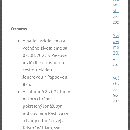
smíšený
sbor
29. marca
2025
Oznamy
Svetový
V nádeji vzkriesenia a
deň
modliti
večného života sme sa
2025
02. 08. 2022 v Prešove
4. marca
rozlúčili so zosnulou
2025
sestrou Máriou
Jonerovou r. Pappovou,
Večer
chvál
82 r.
22.
V sobotu 6.8.2022 bol v
februára
našom chráme
2025
pokrstený Jonáš, syn
rodičov Jána Pastirčáka
a Pauly r. Juričkovej a
Kristof William, syn