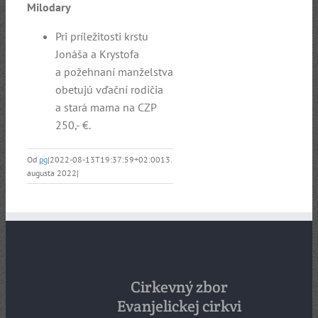
Milodary
Pri príležitosti krstu
Jonáša a Krystofa
a požehnaní manželstva
obetujú vďační rodičia
a stará mama na CZP
250,- €.
Od
pg
|
2022-08-13T19:37:59+02:00
13.
augusta 2022
|
Cirkevný zbor
Evanjelickej cirkvi