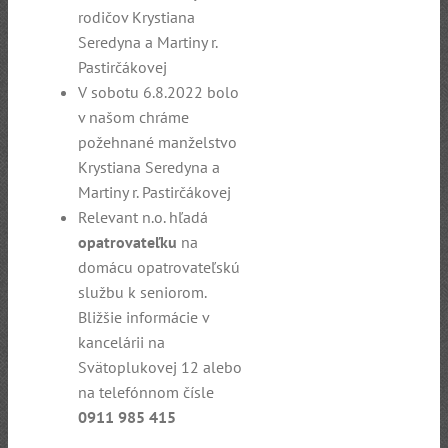
rodičov Krystiana
Seredyna a Martiny r.
Pastirčákovej
V sobotu 6.8.2022 bolo
v našom chráme
požehnané manželstvo
Krystiana Seredyna a
Martiny r. Pastirčákovej
Relevant n.o. hľadá
opatrovateľku
na
domácu opatrovateľskú
službu k seniorom.
Bližšie informácie v
kancelárii na
Svätoplukovej 12 alebo
na telefónnom čísle
0911 985 415