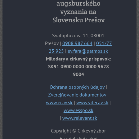
augsburského
vyznania na
Slovensku Prešov
Svätoplukova 11, 08001
Prešov |
0908 987 664
|
051/77
25 925
|
ev.fara@patmos.sk
Milodary a cirkevný príspevok:
SK91 0900 0000 0000 9628
9004
Ochrana osobných údajov
|
Zverejňovanie dokumentov
|
www.ecav.sk
|
www.vdecav.sk
|
www.esspo.sk
|
www.relevant.sk
Copyright © Cirkevný zbor
Evanjelickej cirkvi