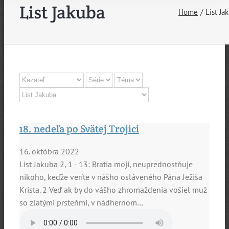
List Jakuba
Home
List Ja
18. nedeľa po Svätej Trojici
16. októbra 2022
List Jakuba 2, 1 - 13: Bratia moji, neuprednostňuje
nikoho, keďže veríte v nášho osláveného Pána Ježiša
Krista. 2 Veď ak by do vášho zhromaždenia vošiel muž
so zlatými prsteňmi, v nádhernom…