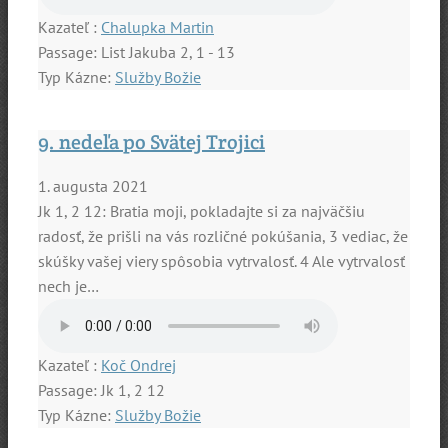
Kazateľ :
Chalupka Martin
Passage:
List Jakuba 2, 1 - 13
Typ Kázne:
Služby Božie
9. nedeľa po Svätej Trojici
1. augusta 2021
Jk 1, 2 12: Bratia moji, pokladajte si za najväčšiu
radosť, že prišli na vás rozličné pokúšania, 3 vediac, že
skúšky vašej viery spôsobia vytrvalosť. 4 Ale vytrvalosť
nech je…
Kazateľ :
Koč Ondrej
Passage:
Jk 1, 2 12
Typ Kázne:
Služby Božie