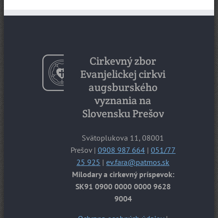
Cirkevný zbor
Evanjelickej cirkvi
augsburského
vyznania na
Slovensku Prešov
Svätoplukova 11, 08001
Prešov |
0908 987 664
|
051/77
25 925
|
ev.fara@patmos.sk
Milodary a cirkevný príspevok:
SK91 0900 0000 0000 9628
9004