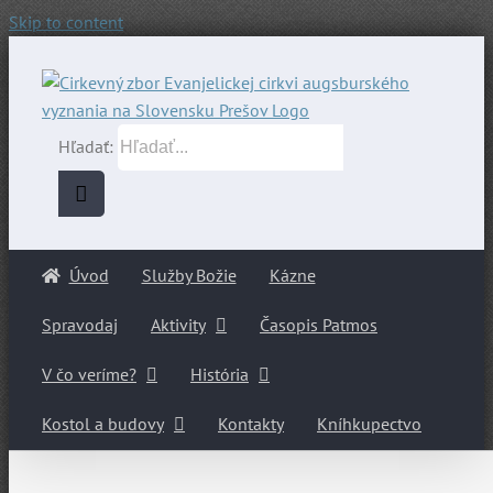
Skip to content
Hľadať:
Úvod
Služby Božie
Kázne
Spravodaj
Aktivity
Časopis Patmos
V čo veríme?
História
Kostol a budovy
Kontakty
Kníhkupectvo