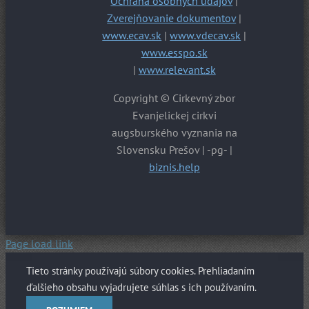
Ochrana osobných údajov
|
Zverejňovanie dokumentov
|
www.ecav.sk
|
www.vdecav.sk
|
www.esspo.sk
|
www.relevant.sk
Copyright © Cirkevný zbor
Evanjelickej cirkvi
augsburského vyznania na
Slovensku Prešov | -pg- |
biznis.help
Page load link
Tieto stránky používajú súbory cookies. Prehliadaním
ďalšieho obsahu vyjadrujete súhlas s ich používaním.