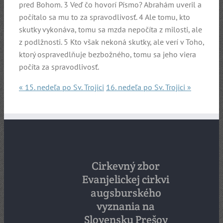
pred Bohom. 3 Veď čo hovorí Písmo? Abrahám uveril a
počítalo sa mu to za spravodlivosť. 4 Ale tomu, kto
skutky vykonáva, tomu sa mzda nepočíta z milosti, ale
z podlžnosti. 5 Kto však nekoná skutky, ale verí v Toho,
ktorý ospravedlňuje bezbožného, tomu sa jeho viera
počíta za spravodlivosť.
« 15. nedeľa po Sv. Trojici
16. nedeľa po Sv. Trojici »
Cirkevný zbor
Evanjelickej cirkvi
augsburského
vyznania na
Slovensku Prešov