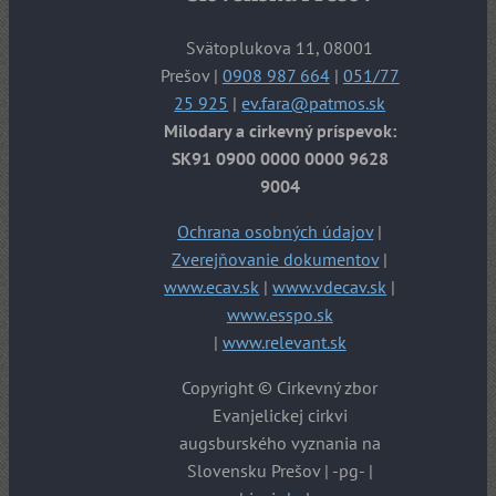
Svätoplukova 11, 08001
Prešov |
0908 987 664
|
051/77
25 925
|
ev.fara@patmos.sk
Milodary a cirkevný príspevok:
SK91 0900 0000 0000 9628
9004
Ochrana osobných údajov
|
Zverejňovanie dokumentov
|
www.ecav.sk
|
www.vdecav.sk
|
www.esspo.sk
|
www.relevant.sk
Copyright © Cirkevný zbor
Evanjelickej cirkvi
augsburského vyznania na
Slovensku Prešov | -pg- |