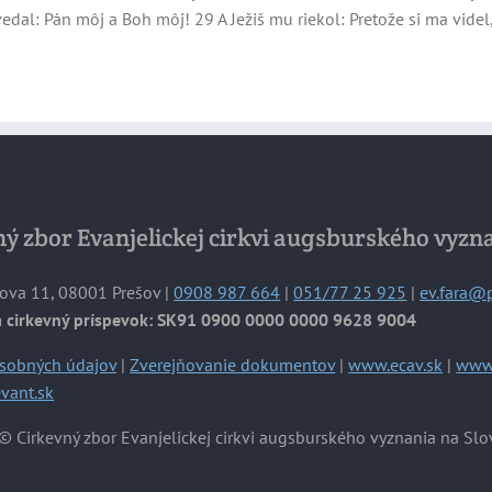
l: Pán môj a Boh môj! 29 A Ježiš mu riekol: Pretože si ma videl, uv
ý zbor Evanjelickej cirkvi augsburského vyzn
ova 11, 08001 Prešov |
0908 987 664
|
051/77 25 925
|
ev.fara@
a cirkevný príspevok: SK91 0900 0000 0000 9628 9004
sobných údajov
|
Zverejňovanie dokumentov
|
www.ecav.sk
|
www.
vant.sk
© Cirkevný zbor Evanjelickej cirkvi augsburského vyznania na Slo