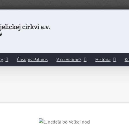
ty
Časopis Patmos
V čo veríme?
História
Ko