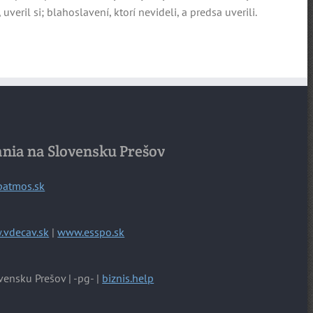
eril si; blahoslavení, ktorí nevideli, a predsa uverili.
ania na Slovensku Prešov
patmos.sk
vdecav.sk
|
www.esspo.sk
vensku Prešov | -pg- |
biznis.help