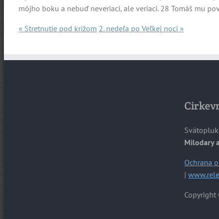
môjho boku a nebuď neveriaci, ale veriaci. 28 Tomáš mu poveda
« Stretnutie pod krížom
2. nedeľa po Veľkej noci »
Cirkevn
Svätopluk
Milodary 
Ochrana o
|
www.rele
Copyright 