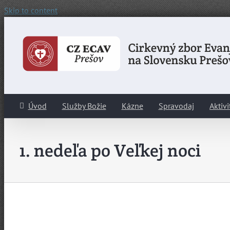
Skip to content
Úvod
Služby Božie
Kázne
Spravodaj
Aktivi
1. nedeľa po Veľkej noci