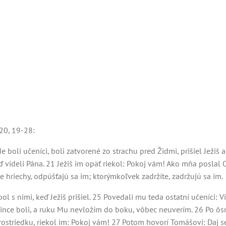
 20, 19-28:
e boli učeníci, boli zatvorené zo strachu pred Židmi, prišiel Ježiš
eď videli Pána. 21 Ježiš im opäť riekol: Pokoj vám! Ako mňa poslal 
 hriechy, odpúšťajú sa im; ktorýmkoľvek zadržíte, zadržujú sa im.
l s nimi, keď Ježiš prišiel. 25 Povedali mu teda ostatní učeníci:
 klince boli, a ruku Mu nevložím do boku, vôbec neuverím. 26 Po ôs
 prostriedku, riekol im: Pokoj vám! 27 Potom hovorí Tomášovi: Daj s