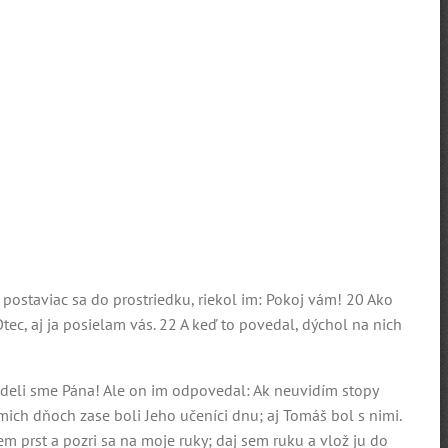
 a postaviac sa do prostriedku, riekol im: Pokoj vám! 20 Ako
Otec, aj ja posielam vás. 22 A keď to povedal, dýchol na nich
 Videli sme Pána! Ale on im odpovedal: Ak neuvidím stopy
mich dňoch zase boli Jeho učeníci dnu; aj Tomáš bol s nimi.
em prst a pozri sa na moje ruky; daj sem ruku a vlož ju do