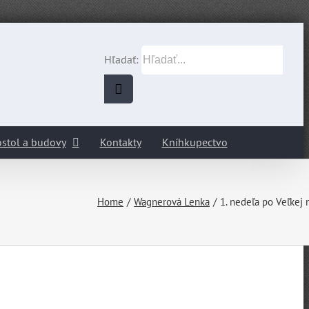
Hľadať:
stol a budovy
Kontakty
Kníhkupectvo
Home
Wagnerová Lenka
1. nedeľa po Veľkej 