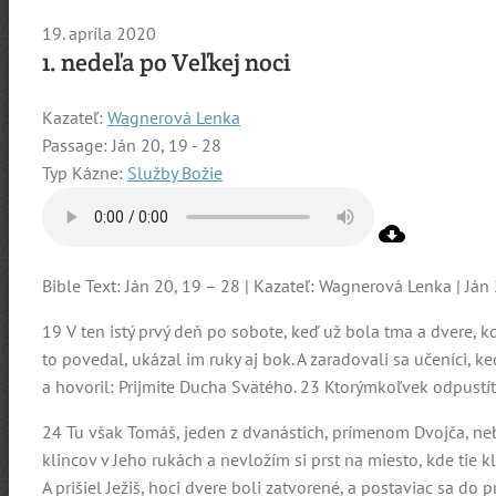
19. apríla 2020
1. nedeľa po Veľkej noci
Kazateľ:
Wagnerová Lenka
Passage:
Ján 20, 19 - 28
Typ Kázne:
Služby Božie
Bible Text: Ján 20, 19 – 28 | Kazateľ: Wagnerová Lenka | Ján
19 V ten istý prvý deň po sobote, keď už bola tma a dvere, kd
to povedal, ukázal im ruky aj bok. A zaradovali sa učeníci, k
a hovoril: Prijmite Ducha Svätého. 23 Ktorýmkoľvek odpustíte
24 Tu však Tomáš, jeden z dvanástich, prímenom Dvojča, nebo
klincov v Jeho rukách a nevložím si prst na miesto, kde tie
A prišiel Ježiš, hoci dvere boli zatvorené, a postaviac sa do