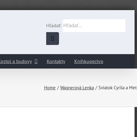
Hľadať:
ostol a budovy
Kontakty
Kníhkupectvo
Home
Wagnerová Lenka
Sviatok Cyrila a Me