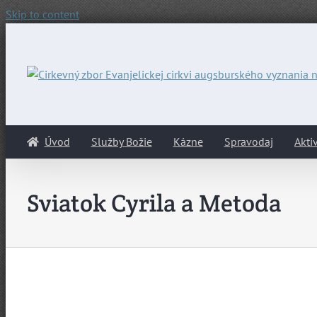
Skip to content
Úvod
Služby Božie
Kázne
Spravodaj
Aktiv
Sviatok Cyrila a Metoda