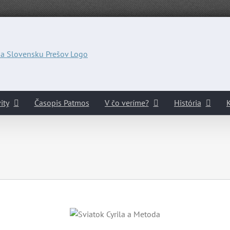
ity
Časopis Patmos
V čo veríme?
História
K