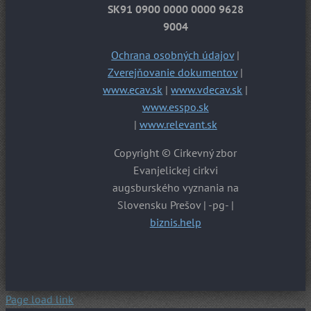
SK91 0900 0000 0000 9628
9004
Ochrana osobných údajov
|
Zverejňovanie dokumentov
|
www.ecav.sk
|
www.vdecav.sk
|
www.esspo.sk
|
www.relevant.sk
Copyright © Cirkevný zbor
Evanjelickej cirkvi
augsburského vyznania na
Slovensku Prešov | -pg- |
biznis.help
Page load link