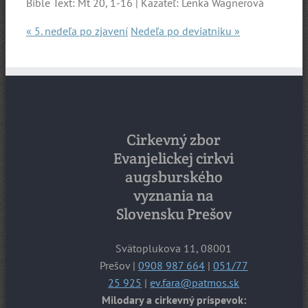
Bible Text: Mt 20, 1-16 | Kazateľ: Lenka Wagnerová
« 5. nedeľa po zjavení
Nedeľa po deviatniku »
Cirkevný zbor
Evanjelickej cirkvi
augsburského
vyznania na
Slovensku Prešov
Svätoplukova 11, 08001
Prešov |
0908 987 664
|
051/77
25 925
|
ev.fara@patmos.sk
Milodary a cirkevný príspevok: