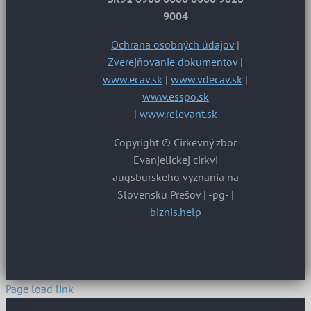
9004
Ochrana osobných údajov
|
Zverejňovanie dokumentov
|
www.ecav.sk
|
www.vdecav.sk
|
www.esspo.sk
|
www.relevant.sk
Copyright © Cirkevný zbor
Evanjelickej cirkvi
augsburského vyznania na
Slovensku Prešov | -pg- |
biznis.help
Page load link