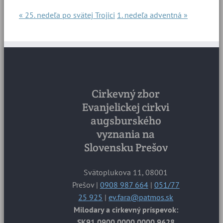
« 25. nedeľa po svätej Trojici
1. nedeľa adventná »
Cirkevný zbor
Evanjelickej cirkvi
augsburského
vyznania na
Slovensku Prešov
Svätoplukova 11, 08001
Prešov |
0908 987 664
|
051/77
25 925
|
ev.fara@patmos.sk
Milodary a cirkevný príspevok:
SK91 0900 0000 0000 9628