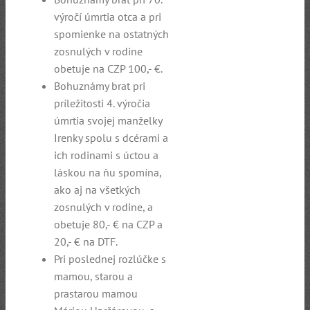
výročí úmrtia otca a pri
spomienke na ostatných
zosnulých v rodine
obetuje na CZP 100,- €.
Bohuznámy brat pri
príležitosti 4. výročia
úmrtia svojej manželky
Irenky spolu s dcérami a
ich rodinami s úctou a
láskou na ňu spomína,
ako aj na všetkých
zosnulých v rodine, a
obetuje 80,- € na CZP a
20,- € na DTF.
Pri poslednej rozlúčke s
mamou, starou a
prastarou mamou