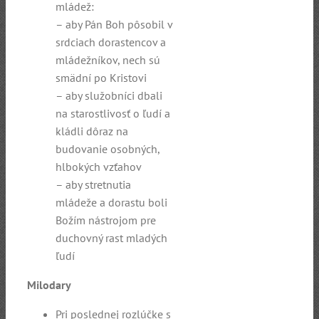
mládež:
– aby Pán Boh pôsobil v
srdciach dorastencov a
mládežníkov, nech sú
smädní po Kristovi
– aby služobníci dbali
na starostlivosť o ľudí a
kládli dôraz na
budovanie osobných,
hlbokých vzťahov
– aby stretnutia
mládeže a dorastu boli
Božím nástrojom pre
duchovný rast mladých
ľudí
Milodary
Pri poslednej rozlúčke s