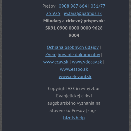
Prešov |
0908 987 664
|
051/77
25 925
|
ev.fara@patmos.sk
Milodary a cirkevný príspevok:
SK91 0900 0000 0000 9628
9004
Ochrana osobných údajov
|
Zverejňovanie dokumentov
|
www.ecav.sk
|
www.vdecav.sk
|
www.esspo.sk
|
www.relevant.sk
Copyright © Cirkevný zbor
Evanjelickej cirkvi
augsburského vyznania na
Slovensku Prešov | -pg- |
biznis.help