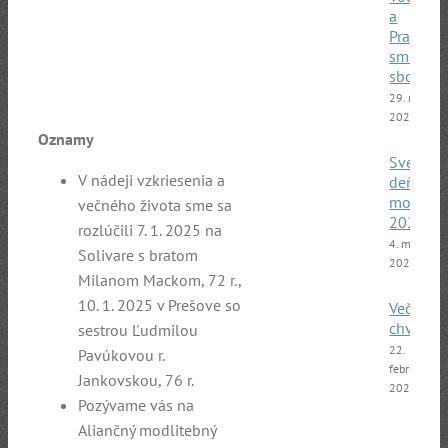
a
Pražský
smíšený
sbor
29. marca
2025
Oznamy
Svetový
V nádeji vzkriesenia a
deň
modliti
večného života sme sa
2025
rozlúčili 7. 1. 2025 na
4. marca
Solivare s bratom
2025
Milanom Mackom, 72 r.,
10. 1. 2025 v Prešove so
Večer
chvál
sestrou Ľudmilou
22.
Pavúkovou r.
februára
Jankovskou, 76 r.
2025
Pozývame vás na
Aliančný modlitebný