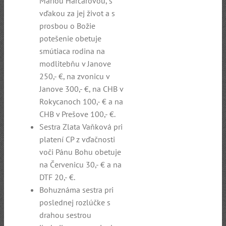
Máriou Harčárovou, s
vďakou za jej život a s
prosbou o Božie
potešenie obetuje
smútiaca rodina na
modlitebňu v Janove
250,- €, na zvonicu v
Janove 300,- €, na CHB v
Rokycanoch 100,- € a na
CHB v Prešove 100,- €.
Sestra Zlata Vaňková pri
platení CP z vďačnosti
voči Pánu Bohu obetuje
na Červenicu 30,- € a na
DTF 20,- €.
Bohuznáma sestra pri
poslednej rozlúčke s
drahou sestrou