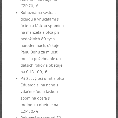
CZP 70,- €.
Bohuznáma sestra s
dcérou a vnúčatami s
úctou a láskou spomína
na manžela a otca pri
nedožitých 80-tych
narodeninách, ďakuje
Pánu Bohu za milosť,
prosí o požehnanie do
ďalších rokov a obetuje
na CHB 100,- €.
Pri 25. výročí úmrtia otca
Eduarda si na neho s
vďačnosťou a láskou
spomína dcéra s
rodinou a obetuje na
CZP 50,- €.
Bohuznámy brat pri 70.