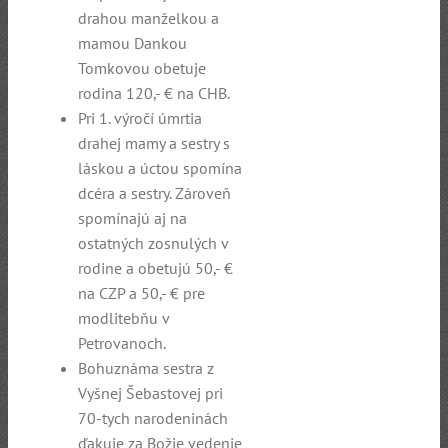
drahou manželkou a
mamou Dankou
Tomkovou obetuje
rodina 120,- € na CHB.
Pri 1. výročí úmrtia
drahej mamy a sestry s
láskou a úctou spomína
dcéra a sestry. Zároveň
spomínajú aj na
ostatných zosnulých v
rodine a obetujú 50,- €
na CZP a 50,- € pre
modlitebňu v
Petrovanoch.
Bohuznáma sestra z
Vyšnej Šebastovej pri
70-tych narodeninách
ďakuje za Božie vedenie