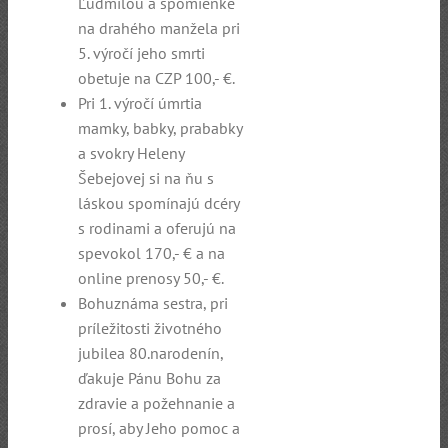
Ľudmilou a spomienke
na drahého manžela pri
5. výročí jeho smrti
obetuje na CZP 100,- €.
Pri 1. výročí úmrtia
mamky, babky, prababky
a svokry Heleny
Šebejovej si na ňu s
láskou spomínajú dcéry
s rodinami a oferujú na
spevokol 170,- € a na
online prenosy 50,- €.
Bohuznáma sestra, pri
príležitosti životného
jubilea 80.narodenín,
ďakuje Pánu Bohu za
zdravie a požehnanie a
prosí, aby Jeho pomoc a