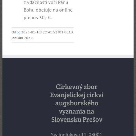
z vďačnosti voči Pánu
Bohu obetuje na online
prenos 30,- €.
Od
pg
|
2025-01-10T22:41:52+01:00
10.
januára 2025
|
Cirkevný zbor
Evanjelickej cirkvi
augsburského
vyznania na
Slovensku Prešov
Svätoplukova 11, 08001