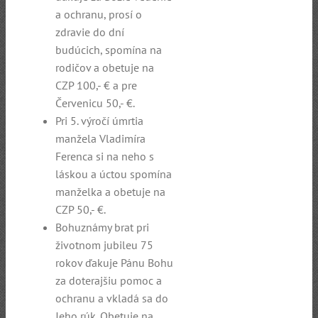
a ochranu, prosí o
zdravie do dní
budúcich, spomína na
rodičov a obetuje na
CZP 100,- € a pre
Červenicu 50,- €.
Pri 5. výročí úmrtia
manžela Vladimíra
Ferenca si na neho s
láskou a úctou spomína
manželka a obetuje na
CZP 50,- €.
Bohuznámy brat pri
životnom jubileu 75
rokov ďakuje Pánu Bohu
za doterajšiu pomoc a
ochranu a vkladá sa do
Jeho rúk. Obetuje na