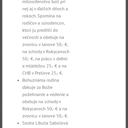
milosrdenstvo boli pri
nej aj v ďalších dňoch a
rokoch. Spomína na
rodičov a súrodencov,
ktorí ju predišli do
večnosti a obetuje na
zvonicu v Janove 50,- €,
na schody v Rokycanoch
50,- €, na prácu s deťmi
a mládežou 25,- € a na
CHB v Prešove 25,- €.
Bohuznáma rodina
ďakuje za Božie
požehnanie a vedenie a
obetuje na schody v
Rokycanoch 50,- € a na
zvonicu v Janove 50,- €.
Sestra Libuša Sabolová