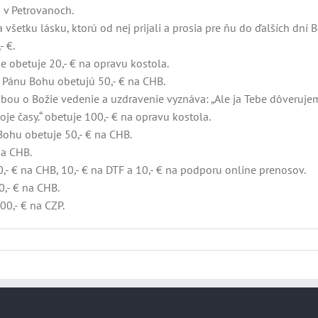
u v Petrovanoch.
šetku lásku, ktorú od nej prijali a prosia pre ňu do ďalších dní B
 €.
 obetuje 20,- € na opravu kostola.
či Pánu Bohu obetujú 50,- € na CHB.
sbou o Božie vedenie a uzdravenie vyznáva: „Ale ja Tebe dôveruje
je časy.“ obetuje 100,- € na opravu kostola.
Bohu obetuje 50,- € na CHB.
na CHB.
- € na CHB, 10,- € na DTF a 10,- € na podporu online prenosov.
,- € na CHB.
0,- € na CZP.