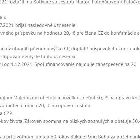
021 rozlúčili na Solivare so sestrou Martou Polohárovou r. Paločk
 r.
.7.2021 prijal nasledovné uznesenie:
vného príspevku na hodnotu 20,- € pre člena CZ do konfirmácie a 
í už uhradili pôvodnú výšku CP, doplatiť príspevok do konca rok
ostupovali v zmysle tohto uznesenia.
ťmi od 1.12.2021. Spolufinancovanie nájmu je zabezpečené na 20
rajom Majerníkom obetuje manželka s deťmi 50,- € na opravu kos
zarmútená rodina 20,- € na opravu kostola.
na CZP.
ov života. Zároveň spomína na blízkych zosnulých a obetuje 50,-
 a pri životnom jubileu 60 rokov ďakuje Pánu Bohu za požehnani