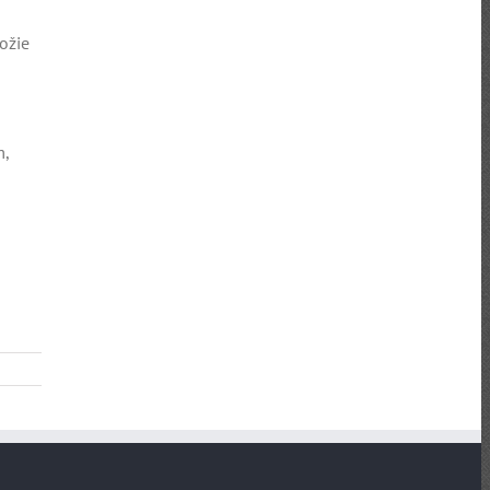
ožie
m,