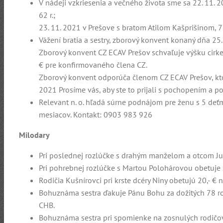
V nádeji vzkriesenia a večného života sme sa 22. 11. 2
62 r.;
23. 11. 2021 v Prešove s bratom Atilom Kašprišinom, 78
Vážení bratia a sestry, zborový konvent konaný dňa 25
Zborový konvent CZ ECAV Prešov schvaľuje výšku cirke
€ pre konfirmovaného člena CZ.
Zborový konvent odporúča členom CZ ECAV Prešov, ktor
2021 Prosíme vás, aby ste to prijali s pochopením a p
Relevant n. o. hľadá súrne podnájom pre ženu s 5 de
mesiacov. Kontakt: 0903 983 926
Milodary
Pri poslednej rozlúčke s drahým manželom a otcom Ju
Pri pohrebnej rozlúčke s Martou Polohárovou obetuje 
Rodičia Kušnírovci pri krste dcéry Niny obetujú 20,- € 
Bohuznáma sestra ďakuje Pánu Bohu za dožitých 78 rok
CHB.
Bohuznáma sestra pri spomienke na zosnulých rodičov