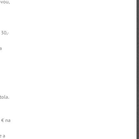
ovou,
30,-
a
tola.
 € na
e a