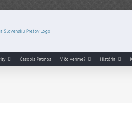
ity
Časopis Patmos
V čo veríme?
História
K