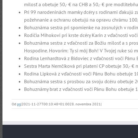
milosť a obetuje 50,- € na CHB a 50,- € pre modlitebň
Pri 99 narodeninách mamky dcéry s rodinami ďakujú za v
požehnanie a ochranu obetujú na opravu chrámu 100,-
Bohuznáma sestra pri spomienke na zosnulých v rodine
Rodičia Mihokovi pri krste dcéry Karin z vďačnosti vo
Bohuznáma sestra z vďačnosti za Božiu milosť a s pro
Hospodine. Hovorím: Ty si môj Boh! V Tvojej ruke sú mo
Rodina Lenhardtová z Bidoviec z vďačnosti voči Pánu 
Sestra Marta Nemčíková pri platení CP obetuje 30,- € 
Rodina Lipková z vďačnosti voči Pánu Bohu obetuje 10,
Bohuznáma sestra s prosbou za svoju dcéru obetuje 20
Bohuznámy brat z vďačnosti voči Pánu Bohu obetuje 10
Od
pg
|
2021-11-27T00:10:48+01:00
28. novembra 2021
|