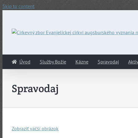
Skip to content
Úvod
Služby Božie
Kázne
Spravodaj
Aktiv
Spravodaj
Zobraziť väčší obrázok